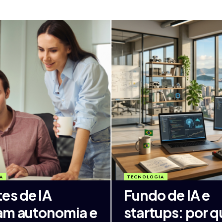
A
TECNOLOGIA
es de IA
Fundo de IA e
m autonomia e
startups: por q