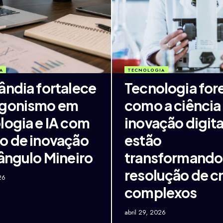
A
TECNOLOGIA
ândia fortalece
Tecnologia for
agonismo em
como a ciência 
logia e IA com
inovação digita
o de inovação
estão
iângulo Mineiro
transformando
resolução de c
26
complexos
abril 29, 2026