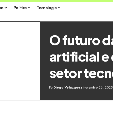
as
Política
Tecnologia
O futuro d
artificial 
setor tec
Por
Diego Velázquez
novembro 26, 2025