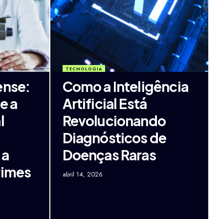
TECNOLOGIA
ense:
Como a Inteligência
e a
Artificial Está
l
Revolucionando
Diagnósticos de
 a
Doenças Raras
rimes
abril 14, 2026