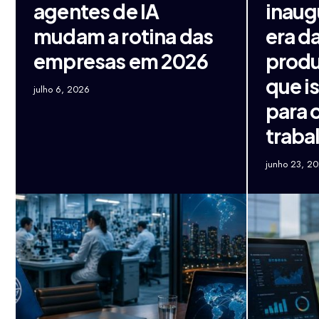
agentes de IA
inaug
mudam a rotina das
era d
empresas em 2026
produ
que is
julho 6, 2026
para 
traba
junho 23, 2