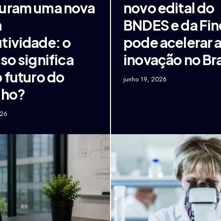
uram uma nova
novo edital do
a
BNDES e da Fi
tividade: o
pode acelerar 
so significa
inovação no Bra
o futuro do
junho 19, 2026
lho?
026