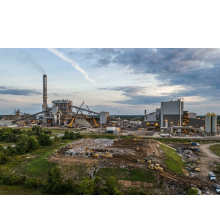
a nova era da governança
patrimonial
junho 16, 2026
Notícias
Recuperação energética avança