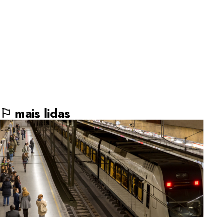
invisíveis
Os maiores prejuízos enfrentados por uma empresa nem
sempre surgem após um grande incidente ou uma
paralisação completa das operações, menciona Rolando
Bonaccorsi, líder em IA e ciência de dados…
Por
Diego Velázquez
agosto 3, 2026
5 Min de leitura
⚐ mais lidas