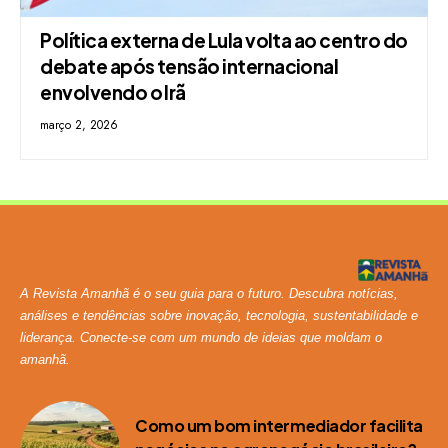
Política externa de Lula volta ao centro do
debate após tensão internacional
envolvendo o Irã
março 2, 2026
A Revista Amanhã é o seu guia para o futuro. Descubra notícias,
análises e tendências sobre inovação, tecnologia, sustentabilidade e
liderança. Conecte-se com um mundo de ideias que moldam o
amanhã.
Como um bom intermediador facilita