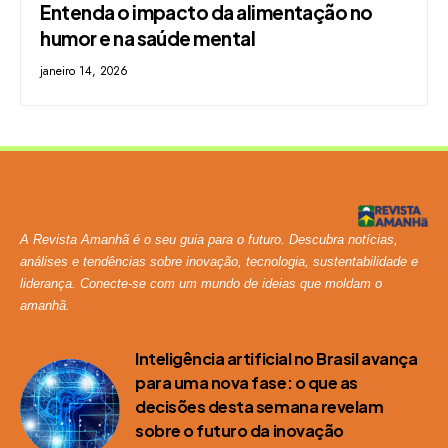
Entenda o impacto da alimentação no
humor e na saúde mental
janeiro 14, 2026
A Revista Amanhã é o seu guia para o futuro. Descubra notícias,
análises e tendências sobre inovação, tecnologia, sustentabilidade e
liderança. Conecte-se com um mundo de ideias que moldam o
amanhã.
Inteligência artificial no Brasil avança
para uma nova fase: o que as
decisões desta semana revelam
sobre o futuro da inovação