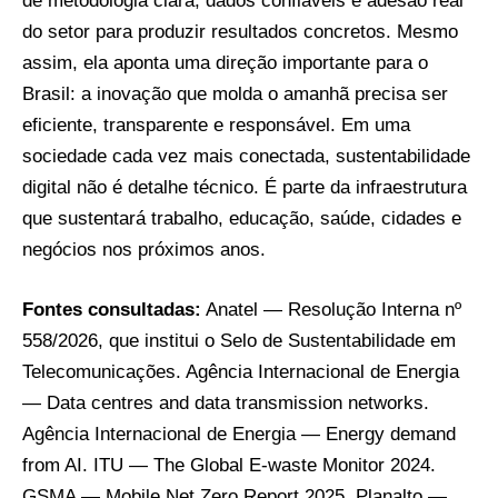
de metodologia clara, dados confiáveis e adesão real
do setor para produzir resultados concretos. Mesmo
assim, ela aponta uma direção importante para o
Brasil: a inovação que molda o amanhã precisa ser
eficiente, transparente e responsável. Em uma
sociedade cada vez mais conectada, sustentabilidade
digital não é detalhe técnico. É parte da infraestrutura
que sustentará trabalho, educação, saúde, cidades e
negócios nos próximos anos.
Fontes consultadas:
Anatel — Resolução Interna nº
558/2026, que institui o Selo de Sustentabilidade em
Telecomunicações
.
Agência Internacional de Energia
— Data centres and data transmission networks
.
Agência Internacional de Energia — Energy demand
from AI
.
ITU — The Global E-waste Monitor 2024
.
GSMA — Mobile Net Zero Report 2025
.
Planalto —